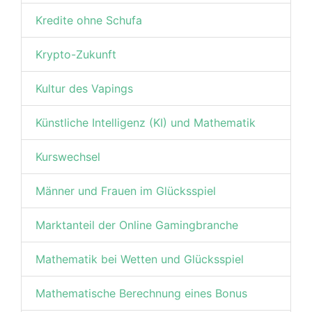
Kredite ohne Schufa
Krypto-Zukunft
Kultur des Vapings
Künstliche Intelligenz (KI) und Mathematik
Kurswechsel
Männer und Frauen im Glücksspiel
Marktanteil der Online Gamingbranche
Mathematik bei Wetten und Glücksspiel
Mathematische Berechnung eines Bonus