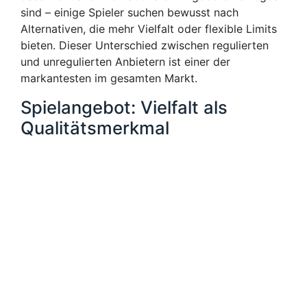
sind – einige Spieler suchen bewusst nach
Alternativen, die mehr Vielfalt oder flexible Limits
bieten. Dieser Unterschied zwischen regulierten
und unregulierten Anbietern ist einer der
markantesten im gesamten Markt.
Spielangebot: Vielfalt als
Qualitätsmerkmal