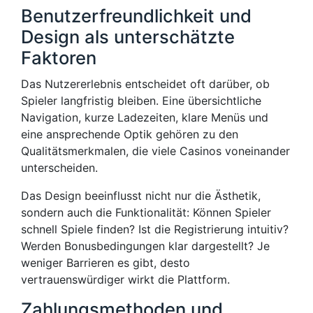
Benutzerfreundlichkeit und
Design als unterschätzte
Faktoren
Das Nutzererlebnis entscheidet oft darüber, ob
Spieler langfristig bleiben. Eine übersichtliche
Navigation, kurze Ladezeiten, klare Menüs und
eine ansprechende Optik gehören zu den
Qualitätsmerkmalen, die viele Casinos voneinander
unterscheiden.
Das Design beeinflusst nicht nur die Ästhetik,
sondern auch die Funktionalität: Können Spieler
schnell Spiele finden? Ist die Registrierung intuitiv?
Werden Bonusbedingungen klar dargestellt? Je
weniger Barrieren es gibt, desto
vertrauenswürdiger wirkt die Plattform.
Zahlungsmethoden und