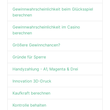
Gewinnwahrscheinlichkeit beim Glücksspiel
berechnen
Gewinnwahrscheinlichkeit im Casino
berechnen
Größere Gewinnchancen?
Gründe für Sperre
Handyzahlung - A1, Magenta & Drei
Innovation 3D-Druck
Kaufkraft berechnen
Kontrolle behalten