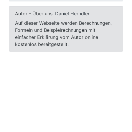
Autor - Über uns:
Daniel Herndler
Auf dieser Webseite werden Berechnungen,
Formeln und Beispielrechnungen mit
einfacher Erklärung vom Autor online
kostenlos bereitgestellt.