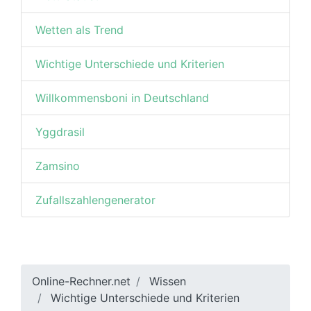
Wetten als Trend
Wichtige Unterschiede und Kriterien
Willkommensboni in Deutschland
Yggdrasil
Zamsino
Zufallszahlengenerator
Online-Rechner.net
Wissen
Wichtige Unterschiede und Kriterien