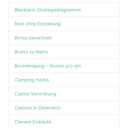
Blackjack-Strategiediagramme
Boni ohne Einzahlung
Bonus berechnen
Brutto zu Netto
Büroreinigung - Kosten pro qm
Camping Hacks
Casino-Verordnung
Casinos in Österreich
Clevere Einkäufe