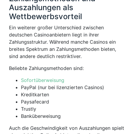
Auszahlungen als
Wettbewerbsvorteil
Ein weiterer großer Unterschied zwischen
deutschen Casinoanbietern liegt in ihrer
Zahlungsstruktur. Während manche Casinos ein
breites Spektrum an Zahlungsmethoden bieten,
sind andere deutlich restriktiver.
Beliebte Zahlungsmethoden sind:
Sofortüberweisung
PayPal (nur bei lizenzierten Casinos)
Kreditkarten
Paysafecard
Trustly
Banküberweisung
Auch die Geschwindigkeit von Auszahlungen spielt