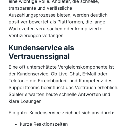
eine wichtige Rolle. Anbieter, die schnelle,
transparente und verlässliche
Auszahlungsprozesse bieten, werden deutlich
positiver bewertet als Plattformen, die lange
Wartezeiten verursachen oder komplizierte
Verifizierungen verlangen.
Kundenservice als
Vertrauenssignal
Eine oft unterschätzte Vergleichskomponente ist
der Kundenservice. Ob Live-Chat, E-Mail oder
Telefon – die Erreichbarkeit und Kompetenz des
Supportteams beeinflusst das Vertrauen erheblich.
Spieler erwarten heute schnelle Antworten und
klare Lösungen.
Ein guter Kundenservice zeichnet sich aus durch:
kurze Reaktionszeiten