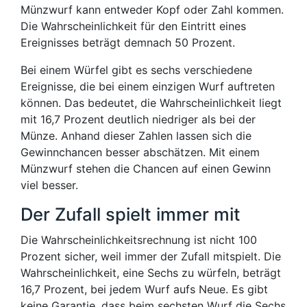
Münzwurf kann entweder Kopf oder Zahl kommen.
Die Wahrscheinlichkeit für den Eintritt eines
Ereignisses beträgt demnach 50 Prozent.
Bei einem Würfel gibt es sechs verschiedene
Ereignisse, die bei einem einzigen Wurf auftreten
können. Das bedeutet, die Wahrscheinlichkeit liegt
mit 16,7 Prozent deutlich niedriger als bei der
Münze. Anhand dieser Zahlen lassen sich die
Gewinnchancen besser abschätzen. Mit einem
Münzwurf stehen die Chancen auf einen Gewinn
viel besser.
Der Zufall spielt immer mit
Die Wahrscheinlichkeitsrechnung ist nicht 100
Prozent sicher, weil immer der Zufall mitspielt. Die
Wahrscheinlichkeit, eine Sechs zu würfeln, beträgt
16,7 Prozent, bei jedem Wurf aufs Neue. Es gibt
keine Garantie, dass beim sechsten Wurf die Sechs