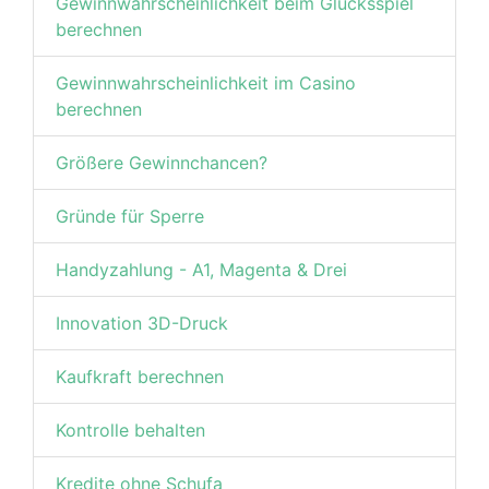
Gewinnwahrscheinlichkeit beim Glücksspiel
berechnen
Gewinnwahrscheinlichkeit im Casino
berechnen
Größere Gewinnchancen?
Gründe für Sperre
Handyzahlung - A1, Magenta & Drei
Innovation 3D-Druck
Kaufkraft berechnen
Kontrolle behalten
Kredite ohne Schufa