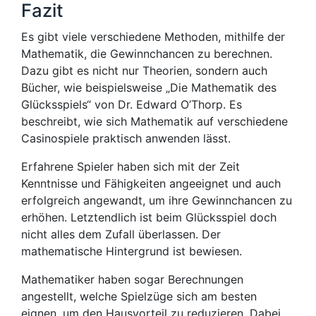
Fazit
Es gibt viele verschiedene Methoden, mithilfe der
Mathematik, die Gewinnchancen zu berechnen.
Dazu gibt es nicht nur Theorien, sondern auch
Bücher, wie beispielsweise „Die Mathematik des
Glücksspiels“ von Dr. Edward O’Thorp. Es
beschreibt, wie sich Mathematik auf verschiedene
Casinospiele praktisch anwenden lässt.
Erfahrene Spieler haben sich mit der Zeit
Kenntnisse und Fähigkeiten angeeignet und auch
erfolgreich angewandt, um ihre Gewinnchancen zu
erhöhen. Letztendlich ist beim Glücksspiel doch
nicht alles dem Zufall überlassen. Der
mathematische Hintergrund ist bewiesen.
Mathematiker haben sogar Berechnungen
angestellt, welche Spielzüge sich am besten
eignen, um den Hausvorteil zu reduzieren. Dabei