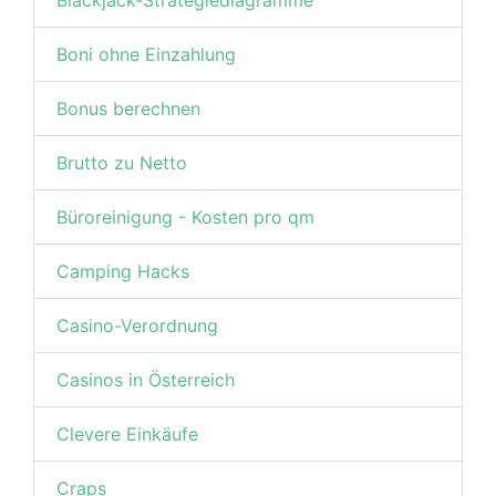
Blackjack-Strategiediagramme
Boni ohne Einzahlung
Bonus berechnen
Brutto zu Netto
Büroreinigung - Kosten pro qm
Camping Hacks
Casino-Verordnung
Casinos in Österreich
Clevere Einkäufe
Craps