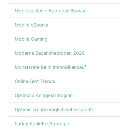
Mobil spielen - App oder Browser
Mobile eSports
Mobile Gaming
Moderne Bezahlmethoden 2026
Monatsrate beim Immobilienkauf
Online-Slot Trends
Optimale Anlagestrategien
Optimisierungsmöglichkeiten von KI
Parlay Roulette Strategie