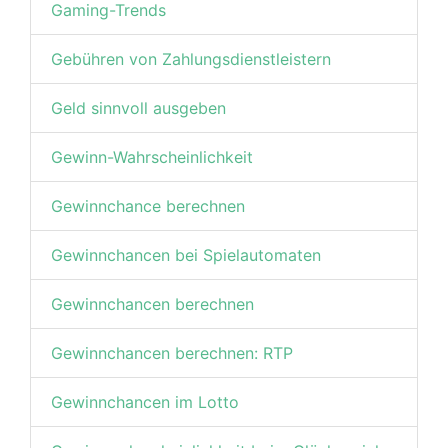
Gaming-Trends
Gebühren von Zahlungsdienstleistern
Geld sinnvoll ausgeben
Gewinn-Wahrscheinlichkeit
Gewinnchance berechnen
Gewinnchancen bei Spielautomaten
Gewinnchancen berechnen
Gewinnchancen berechnen: RTP
Gewinnchancen im Lotto