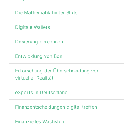
Die Mathematik hinter Slots
Digitale Wallets
Dosierung berechnen
Entwicklung von Boni
Erforschung der Überschneidung von
virtueller Realität
eSports in Deutschland
Finanzentscheidungen digital treffen
Finanzielles Wachstum