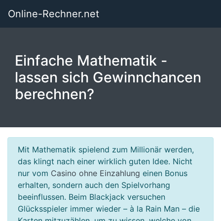
Online-Rechner.net
Einfache Mathematik -
lassen sich Gewinnchancen
berechnen?
Mit Mathematik spielend zum Millionär werden,
das klingt nach einer wirklich guten Idee. Nicht
nur vom
Casino ohne Einzahlung
einen Bonus
erhalten, sondern auch den Spielvorhang
beeinflussen. Beim Blackjack versuchen
Glücksspieler immer wieder – à la Rain Man – die
Karten mitzuzählen, um zu wissen, welche von